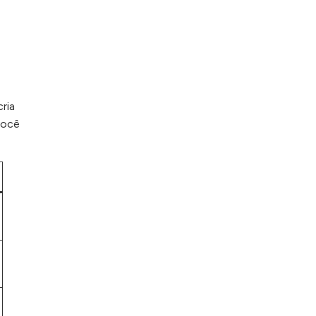
ria
você