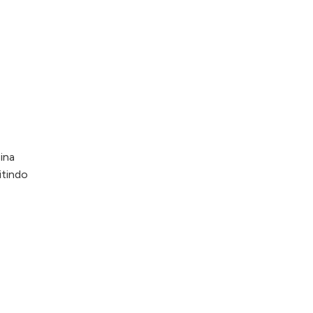
ina
itindo