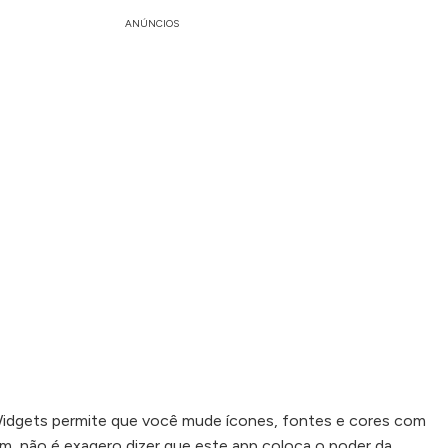
ANÚNCIOS
Widgets permite que você mude ícones, fontes e cores com
sim, não é exagero dizer que este app coloca o poder da