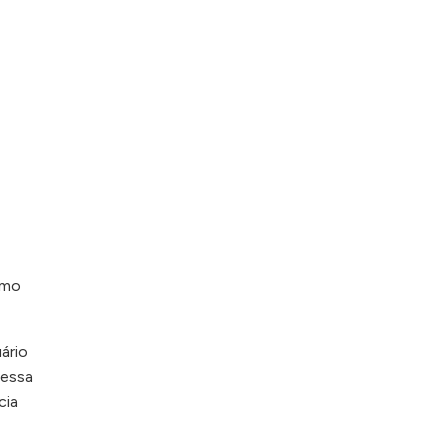
omo
ário
Dessa
cia