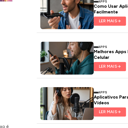
APPS
Como Usar Aplic
Facilmente
LER MAIS
→
APPS
Melhores Apps 
Celular
LER MAIS
→
APPS
Aplicativos Pa
Vídeos
LER MAIS
→
ixo é