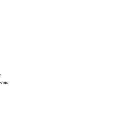
r
veis