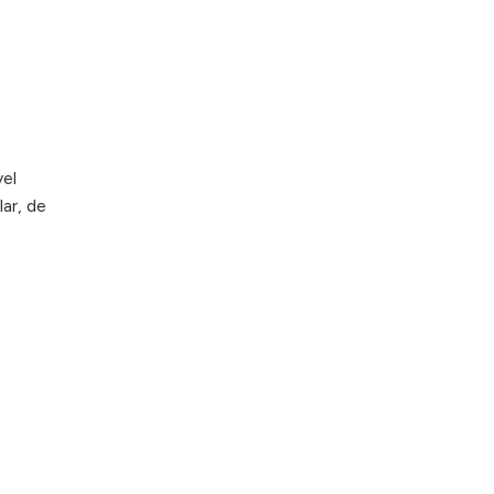
vel
ar, de