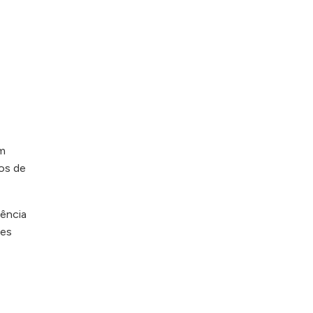
em
vos de
iência
es