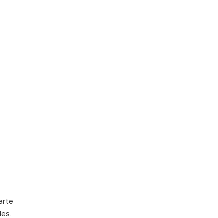
arte
des.