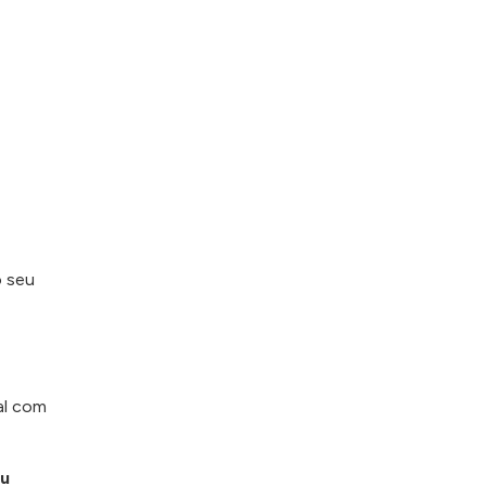
o seu
tal com
ou