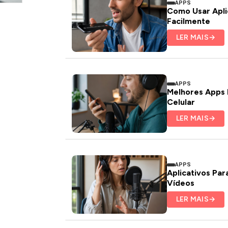
APPS
Como Usar Aplic
Facilmente
LER MAIS
→
APPS
Melhores Apps 
Celular
LER MAIS
→
APPS
Aplicativos Pa
Vídeos
LER MAIS
→