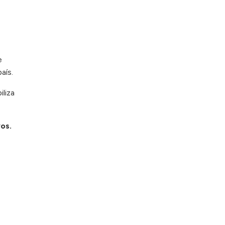
e
aís.
iliza
vos.