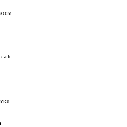
 assim
ectado
âmica
e