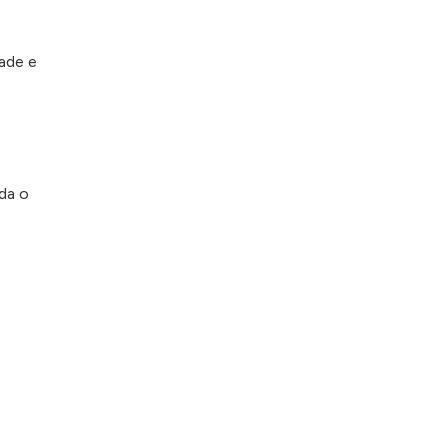
ade e
da o