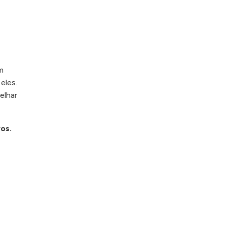
m
eles.
elhar
vos.