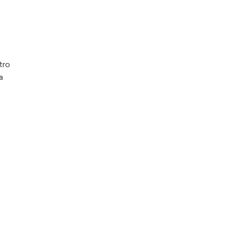
tro
a