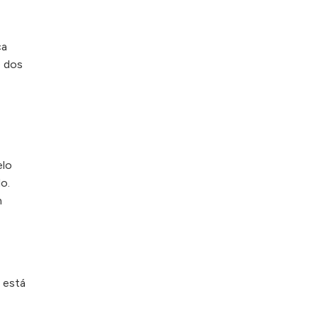
ca
o dos
elo
lo.
m
a está