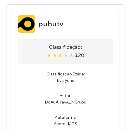
puhutv
Classificação:
3.20
★
★
★
★
★
Classificação Etária:
Everyone
Autor:
DoÄuÅ YayÄ±n Grubu
Plataforma:
Android/iOS