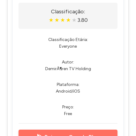
Classificação:
3.80
★
★
★
★
★
Classificação Etária:
Everyone
Autor:
DemirÃ¶ren TV Holding
Plataforma:
Android/iOS
Preço:
Free