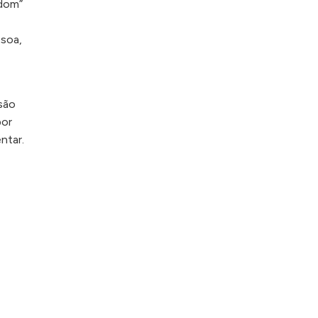
“dom”
ssoa,
nsão
por
ntar.