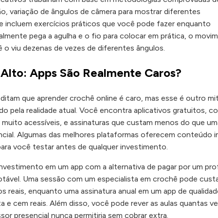
ão, variação de ângulos de câmera para mostrar diferentes
 e incluem exercícios práticos que você pode fazer enquanto
lmente pega a agulha e o fio para colocar em prática, o movi
ê o viu dezenas de vezes de diferentes ângulos.
 Alto: Apps São Realmente Caros?
ditam que aprender crochê online é caro, mas esse é outro mi
pela realidade atual. Você encontra aplicativos gratuitos, c
 muito acessíveis, e assinaturas que custam menos do que um
sencial. Algumas das melhores plataformas oferecem conteúdo in
ra você testar antes de qualquer investimento.
vestimento em um app com a alternativa de pagar por um pro
notável. Uma sessão com um especialista em crochê pode cust
s reais, enquanto uma assinatura anual em um app de qualidad
ta e cem reais. Além disso, você pode rever as aulas quantas v
sor presencial nunca permitiria sem cobrar extra.