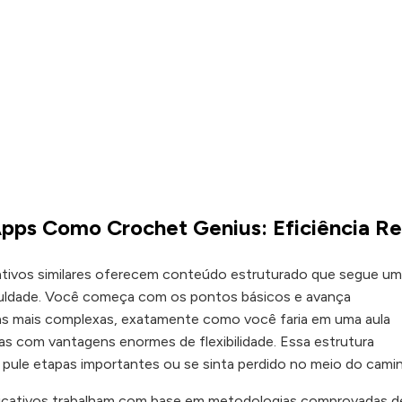
pps Como Crochet Genius: Eficiência Re
ativos similares oferecem conteúdo estruturado que segue u
iculdade. Você começa com os pontos básicos e avança
as mais complexas, exatamente como você faria em uma aula
mas com vantagens enormes de flexibilidade. Essa estrutura
 pule etapas importantes ou se sinta perdido no meio do cami
licativos trabalham com base em metodologias comprovadas d