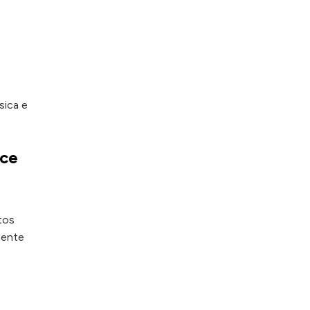
sica e
nce
tos
aente