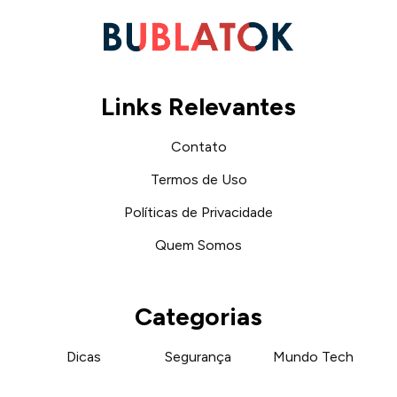
Links Relevantes
Contato
Termos de Uso
Políticas de Privacidade
Step-by-Step Crochet
Quem Somos
Classificação:
Categorias
4.28
★
★
★
★
★
Dicas
Segurança
Mundo Tech
Classificação Etária: