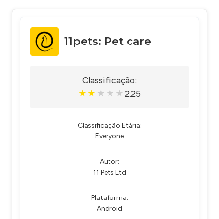
11pets: Pet care
Classificação:
2.25
★
★
★
★
★
Classificação Etária:
Everyone
Autor:
11 Pets Ltd
Plataforma:
Android