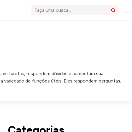
Abri
Buscar
plificam tarefas, respondem dúvidas e aumentam sua
ma variedade de funções úteis. Eles respondem perguntas,
Categorias