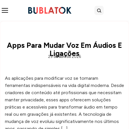
Abrir menu
Buscar
Apps Para Mudar Voz Em Áudios E
Ligações
29 de abril de 2026
As aplicações para modificar voz se tornaram
ferramentas indispensáveis na vida digital moderna. Desde
criadores de conteúdo até profissionais que necessitam
manter privacidade, esses apps oferecem soluções
práticas e acessíveis para transformar áudio em tempo
real ou em gravações já existentes. A tecnologia de
mudança de voz evoluiu significativamente nos últimos
anos, passando de simples […]