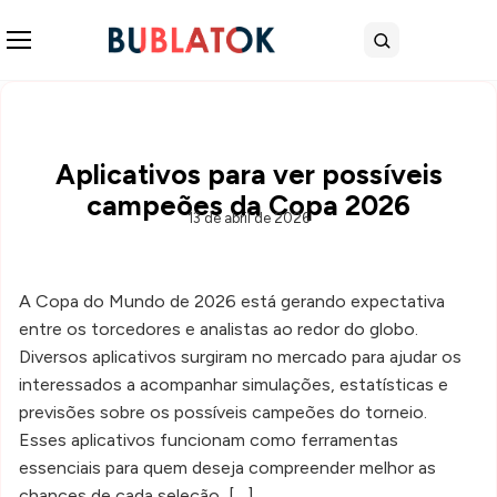
Abrir menu
Buscar
Aplicativos para ver possíveis
campeões da Copa 2026
13 de abril de 2026
A Copa do Mundo de 2026 está gerando expectativa
entre os torcedores e analistas ao redor do globo.
Diversos aplicativos surgiram no mercado para ajudar os
interessados a acompanhar simulações, estatísticas e
previsões sobre os possíveis campeões do torneio.
Esses aplicativos funcionam como ferramentas
essenciais para quem deseja compreender melhor as
chances de cada seleção, […]