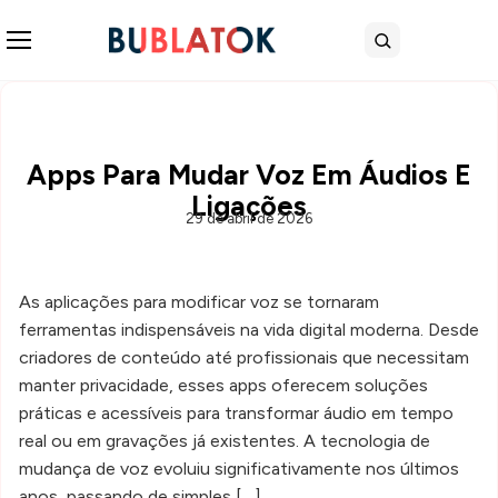
Abrir menu
Buscar
Apps Para Mudar Voz Em Áudios E
Ligações
29 de abril de 2026
As aplicações para modificar voz se tornaram
ferramentas indispensáveis na vida digital moderna. Desde
criadores de conteúdo até profissionais que necessitam
manter privacidade, esses apps oferecem soluções
práticas e acessíveis para transformar áudio em tempo
real ou em gravações já existentes. A tecnologia de
mudança de voz evoluiu significativamente nos últimos
anos, passando de simples […]