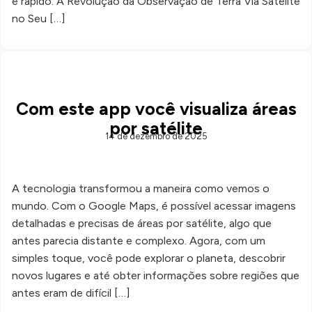
e rápido. A Revolução da Observação de Terra Via Satélite
no Seu […]
Com este app você visualiza áreas
por satélite
14 de dezembro de 2025
A tecnologia transformou a maneira como vemos o
mundo. Com o Google Maps, é possível acessar imagens
detalhadas e precisas de áreas por satélite, algo que
antes parecia distante e complexo. Agora, com um
simples toque, você pode explorar o planeta, descobrir
novos lugares e até obter informações sobre regiões que
antes eram de difícil […]