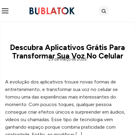
Abrir menu
Buscar
Descubra Aplicativos Grátis Para
Transformar Sua Voz No Celular
29 de março de 2026
A evolução dos aplicativos trouxe novas formas de
entretenimento, e transformar sua voz no celular se
tornou uma das experiências mais interessantes do
momento. Com poucos toques, qualquer pessoa
consegue criar efeitos únicos e surpreender em áudios,
vídeos ou chamadas. Esse tipo de tecnologia vem
ganhando espaço porque combina praticidade com
criatividade. Então, ao modificar […]