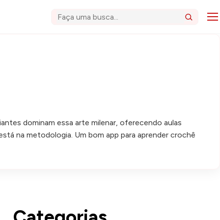
Abri
Buscar
iantes dominam essa arte milenar, oferecendo aulas
os está na metodologia. Um bom app para aprender crochê
Categorias